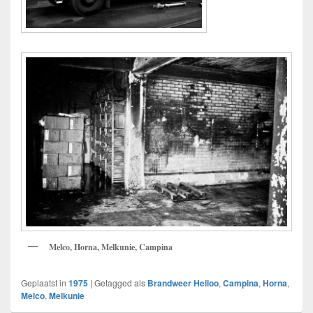
Melco, Horna, Melkunie, Campina
Geplaatst in
1975
|
Getagged als
Brandweer Heiloo
,
Campina
,
Horna
,
Melco
,
Melkunie