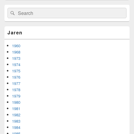
Primary
Search
Search
Sidebar
for:
Widget
Area
Jaren
1960
1968
1973
1974
1975
1976
1977
1978
1979
1980
1981
1982
1983
1984
1985