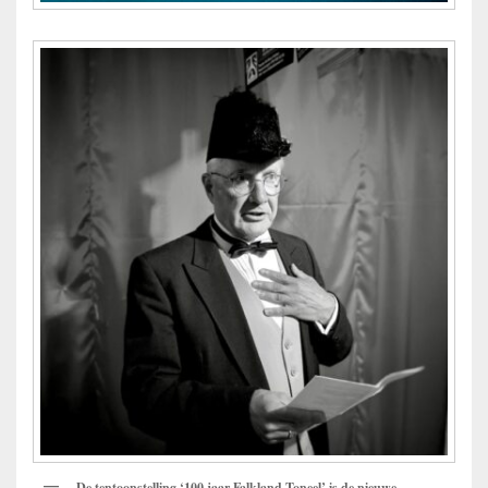
De tentoonstelling ‘100 jaar Falkland Toneel’ is de nieuwe