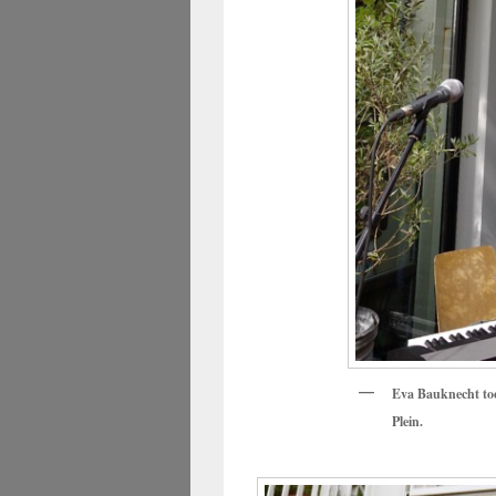
Eva Bauknecht too
Plein.