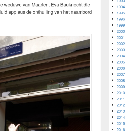
1993
de weduwe van Maarten, Eva Bauknecht die
1994
 luid applaus de onthulling van het naambord
1995
1996
1999
2000
2001
2002
2003
2004
2005
2006
2007
2008
2009
2010
2011
2012
2013
2014
2015
2016