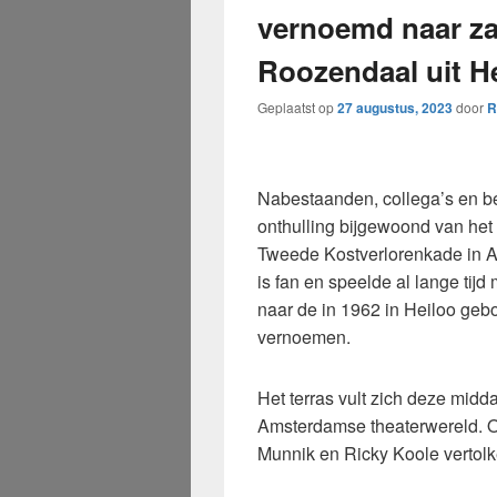
vernoemd naar za
Roozendaal uit He
Geplaatst op
27 augustus, 2023
door
R
Nabestaanden, collega’s en b
onthulling bijgewoond van he
Tweede Kostverlorenkade in
is fan en speelde al lange tijd
naar de in 1962 in Heiloo geb
vernoemen.
Het terras vult zich deze midda
Amsterdamse theaterwereld. On
Munnik en Ricky Koole verto