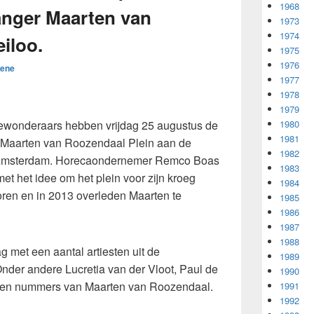
1968
nger Maarten van
1973
1974
iloo.
1975
1976
ene
1977
1978
1979
ewonderaars hebben vrijdag 25 augustus de
1980
1981
t Maarten van Roozendaal Plein aan de
1982
 Amsterdam. Horecaondernemer Remco Boas
1983
 met het idee om het plein voor zijn kroeg
1984
oren en in 2013 overleden Maarten te
1985
1986
1987
1988
g met een aantal artiesten uit de
1989
der andere Lucretia van der Vloot, Paul de
1990
lken nummers van Maarten van Roozendaal.
1991
1992