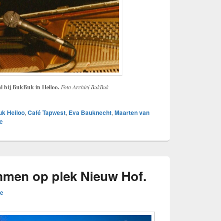
 bij BukBuk in Heiloo.
Foto Archief BukBuk
k Heiloo
,
Café Tapwest
,
Eva Bauknecht
,
Maarten van
e
men op plek Nieuw Hof.
e