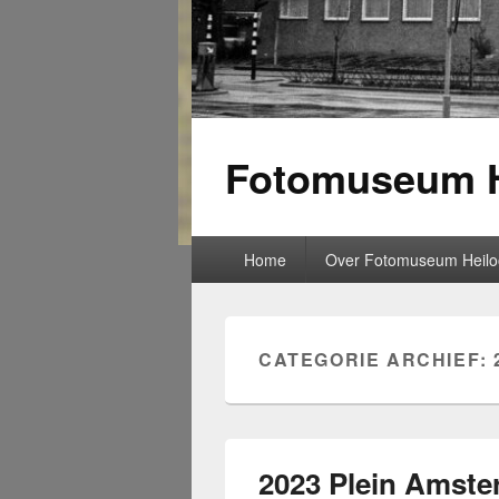
Fotomuseum H
Primair
Home
Over Fotomuseum Heilo
menu
CATEGORIE ARCHIEF:
2023 Plein Amste