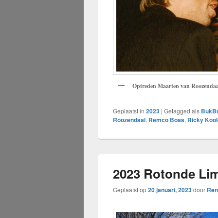
Optreden Maarten van Roozendaal
Geplaatst in
2023
|
Getagged als
BukBu
Roozendaal
,
Remco Boas
,
Ricky Kool
2023 Rotonde Lim
Geplaatst op
20 januari, 2023
door
Ren