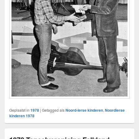
Geplaatst in
1978
|
Getagged als
Noord-Ierse kinderen
,
Noordierse
kinderen 1978