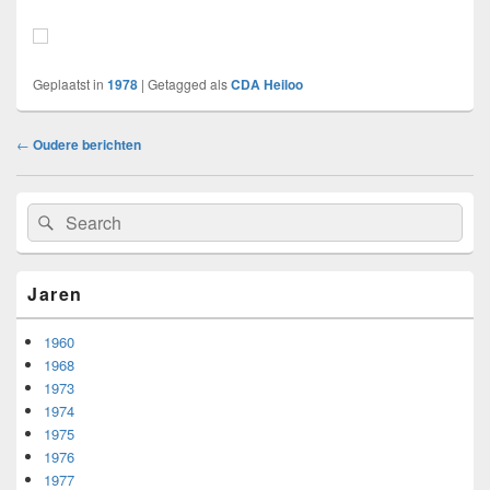
Geplaatst in
1978
|
Getagged als
CDA Heiloo
Bericht
←
Oudere berichten
navigatie
Primary
Search
Search
Sidebar
for:
Widget
Area
Jaren
1960
1968
1973
1974
1975
1976
1977