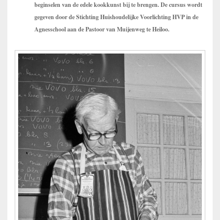
beginselen van de edele kookkunst bij te brengen. De cursus wordt
gegeven door de Stichting Huishoudelijke Voorlichting HVP in de
Agnesschool aan de Pastoor van Muijenweg te Heiloo.