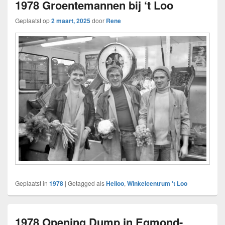
1978 Groentemannen bij ‘t Loo
Geplaatst op
2 maart, 2025
door
Rene
Geplaatst in
1978
|
Getagged als
Heiloo
,
Winkelcentrum 't Loo
1978 Opening Dump in Egmond-