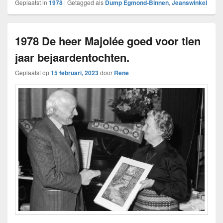
Geplaatst in
1978
|
Getagged als
Dump Egmond-Binnen
,
Jeanswinkel
1978 De heer Majolée goed voor tien
jaar bejaardentochten.
Geplaatst op
15 februari, 2023
door
Rene