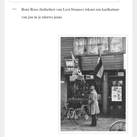
René Roos (hofartiest van Levi-Strauss) tekent een karikatuur
van jou in je nieuwe jeans
.