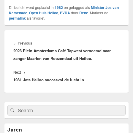
Dit bericht werd geplaatst in
1982
en getagged als
Minister Jos van
Kemenade
,
Open Huis Heiloo
,
PVDA
door
Rene
. Markeer de
permalink
als favoriet.
Bericht
navigatie
Previous
←
Previous
2023 Plein Amsterdams Café Tapwest vernoemd naar
post:
zanger Maarten van Roozendaal uit Heiloo.
Next
Next
→
1981 Jota Heiloo succesvol de lucht in.
post:
Primary
Search
Search
Sidebar
for:
Widget
Area
Jaren