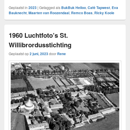
Geplaatst in
2023
|
Getagged als
BukBuk Heiloo
,
Café Tapwest
,
Eva
Bauknecht
,
Maarten van Roozendaal
,
Remco Boas
,
Ricky Koole
1960 Luchtfoto’s St.
Willibrordusstichting
Geplaatst op
2 juni, 2023
door
Rene