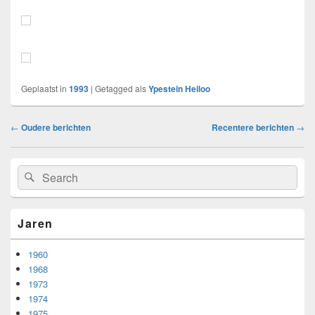
Geplaatst in
1993
|
Getagged als
Ypestein Heiloo
Bericht
←
Oudere berichten
Recentere berichten
→
navigatie
Primary
Search
Search
Sidebar
for:
Widget
Area
Jaren
1960
1968
1973
1974
1975