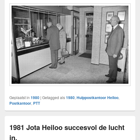
Geplaatst in
1980
|
Getagged als
1980
,
Hulppostkantoor Heiloo
,
Postkantoor
,
PTT
1981 Jota Heiloo succesvol de lucht
in.