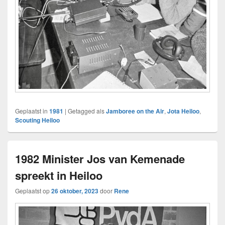
Geplaatst in
1981
|
Getagged als
Jamboree on the Air
,
Jota Heiloo
,
Scouting Heiloo
1982 Minister Jos van Kemenade
spreekt in Heiloo
Geplaatst op
26 oktober, 2023
door
Rene